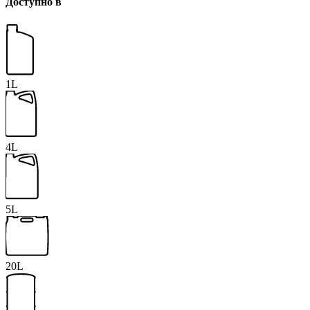
Доступно в
1L
4L
5L
20L