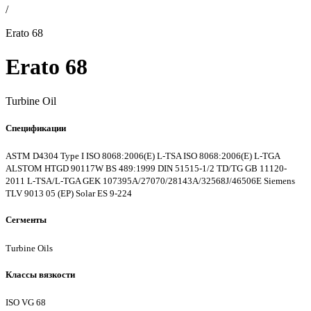
/
Erato 68
Erato 68
Turbine Oil
Спецификации
ASTM D4304 Type I
ISO 8068:2006(E) L-TSA
ISO 8068:2006(E) L-TGA
ALSTOM HTGD 90117W
BS 489:1999
DIN 51515-1/2 TD/TG
GB 11120-
2011 L-TSA/L-TGA
GEK 107395A/27070/28143A/32568J/46506E
Siemens
TLV 9013 05 (EP)
Solar ES 9-224
Сегменты
Turbine Oils
Классы вязкости
ISO VG 68