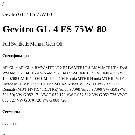
/
Gevitro GL-4 FS 75W-80
Gevitro GL-4 FS 75W-80
Full Synthetic Manual Gear Oil
Спецификации
API GL-4
API GL-4
BMW MTF LT-2
BMW MTF LT-3
BMW MTF LT-4
Ford
WSD-M2C200-C
Ford WSS-M2C200-D2
GM 1940182
GM 1940764
GM
1940768
GM 1940004
GM 19259104
Honda MTF II
Honda MTF III
MTF94
Honda MTF
MB 235.10
Nissan MT-XZ
Nissan MT-XZ TL
PSA B71 2330
Renault (NFJ/NFP/TRJ/TRT/TRZ)
Volvo 97308
Volvo 97309
VW G50 (VW
501 50)
VW G 052 171
VW G 052 178
VW G 052 512
VW G 052 726
VW G
052 527
VW G 070 726
VW G 060 726
Сегменты
Gear Oils