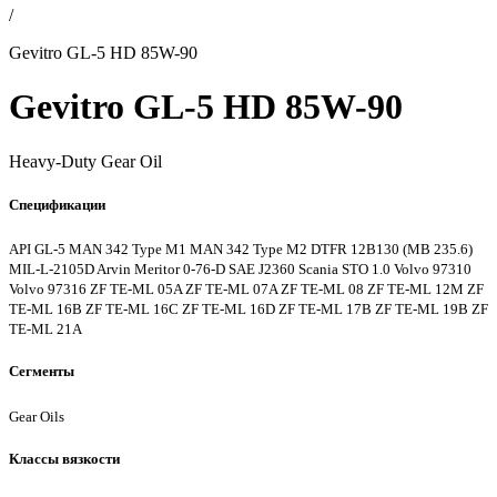
/
Gevitro GL-5 HD 85W-90
Gevitro GL-5 HD 85W-90
Heavy-Duty Gear Oil
Спецификации
API GL-5
MAN 342 Type M1
MAN 342 Type M2
DTFR 12B130 (MB 235.6)
MIL-L-2105D
Arvin Meritor 0-76-D
SAE J2360
Scania STO 1.0
Volvo 97310
Volvo 97316
ZF TE-ML 05A
ZF TE-ML 07A
ZF TE-ML 08
ZF TE-ML 12M
ZF
TE-ML 16B
ZF TE-ML 16C
ZF TE-ML 16D
ZF TE-ML 17B
ZF TE-ML 19B
ZF
TE-ML 21A
Сегменты
Gear Oils
Классы вязкости