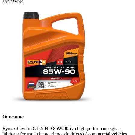
SAE 85W-90
Описание
Rymax Gevitro GL-5 HD 85W-90 is a high performance gear
lubricant for use in heavy duty axle drives of commercial vehicles