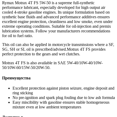
Rymax Motrax 4T FS 5W-50 is a supreme full-synthetic
performance lubricant, especially developed for high output air
cooled 4-stroke gasoline engines. Its unique formulation based on
synthetic base fluids and advanced performance additives ensures
excellent engine protection, cleanliness and low smoke, even under
extreme operating conditions. Suitable for oil-injection and premix
lubrication systems. Follow your manufacturers recommendations
for oil to fuel ratio.
This oil can also be applied in motorcycle transmissions where a SF,
SG, SH or SL oil is prescribed/advised.Motrax 4T FS provides
perfect protection to the gears and wet clutches.
Motrax 4T FS is also available in SAE 5W-40/10W-40/10W-
50/10W-60/15W-50/20W-50.
Преимущества
Excellent protection against piston seizure, engine deposit and
ring sticking
No pre-ignition and spark plug fouling due to low ash formula
Easy miscibility with gasoline ensures stable homogeneous
mixture even at low ambient temperatures