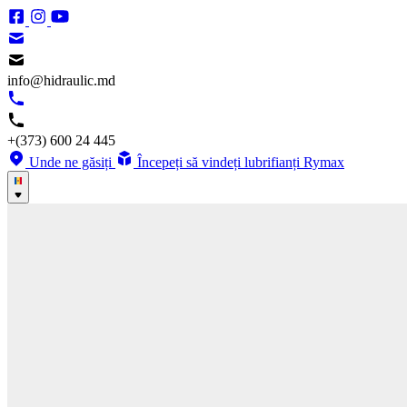
info@hidraulic.md
+(373) 600 24 445
Unde ne găsiți
Începeți să vindeți lubrifianți Rymax