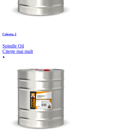
Celestia 2
Spindle Oil
Citește mai mult