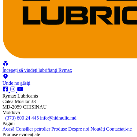
Începeți să vindeți lubrifianți Rymax
Unde ne găsiți
Rymax Lubricants
Calea Mosilor 38
MD-2059 CHISINAU
Moldova
+(373) 600 24 445
info@hidraulic.md
Pagini
Acasă
Consilier petrolier
Produse
Despre noi
Noutăți
Contactați-ne
Produse evidențiate