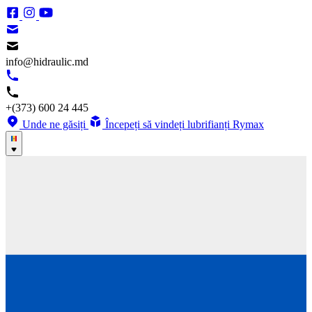
info@hidraulic.md
+(373) 600 24 445
Unde ne găsiți
Începeți să vindeți lubrifianți Rymax