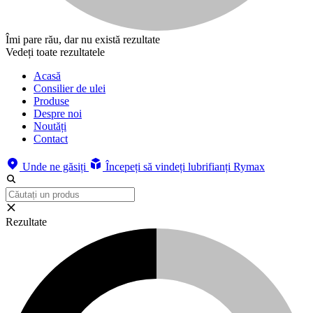
Îmi pare rău, dar nu există rezultate
Vedeți toate rezultatele
Acasă
Consilier de ulei
Produse
Despre noi
Noutăți
Contact
Unde ne găsiți
Începeți să vindeți lubrifianți Rymax
Rezultate