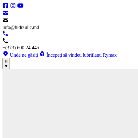
info@hidraulic.md
+(373) 600 24 445
Unde ne găsiți
Începeți să vindeți lubrifianți Rymax