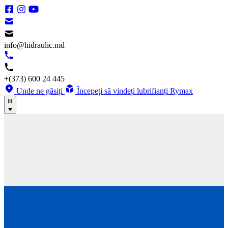
info@hidraulic.md
+(373) 600 24 445
Unde ne găsiți
Începeți să vindeți lubrifianți Rymax