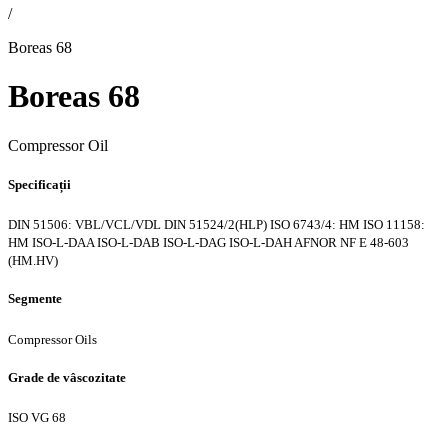
/
Boreas 68
Boreas 68
Compressor Oil
Specificații
DIN 51506: VBL/VCL/VDL
DIN 51524/2(HLP)
ISO 6743/4: HM
ISO 11158:
HM
ISO-L-DAA
ISO-L-DAB
ISO-L-DAG
ISO-L-DAH
AFNOR NF E 48-603
(HM.HV)
Segmente
Compressor Oils
Grade de vâscozitate
ISO VG 68