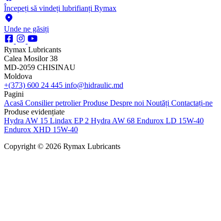
Începeți să vindeți lubrifianți Rymax
Unde ne găsiți
Rymax Lubricants
Calea Mosilor 38
MD-2059 CHISINAU
Moldova
+(373) 600 24 445
info@hidraulic.md
Pagini
Acasă
Consilier petrolier
Produse
Despre noi
Noutăți
Contactați-ne
Produse evidențiate
Hydra AW 15
Lindax EP 2
Hydra AW 68
Endurox LD 15W-40
Endurox XHD 15W-40
Copyright © 2026 Rymax Lubricants