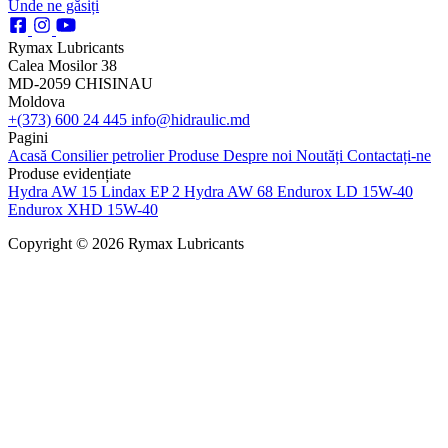
Unde ne găsiți
Rymax Lubricants
Calea Mosilor 38
MD-2059 CHISINAU
Moldova
+(373) 600 24 445
info@hidraulic.md
Pagini
Acasă
Consilier petrolier
Produse
Despre noi
Noutăți
Contactați-ne
Produse evidențiate
Hydra AW 15
Lindax EP 2
Hydra AW 68
Endurox LD 15W-40
Endurox XHD 15W-40
Copyright © 2026 Rymax Lubricants