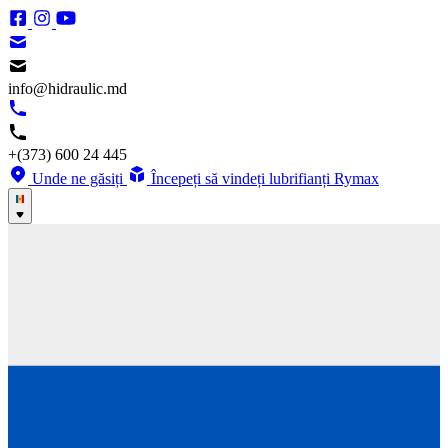
info@hidraulic.md
+(373) 600 24 445
Unde ne găsiți
Începeți să vindeți lubrifianți Rymax