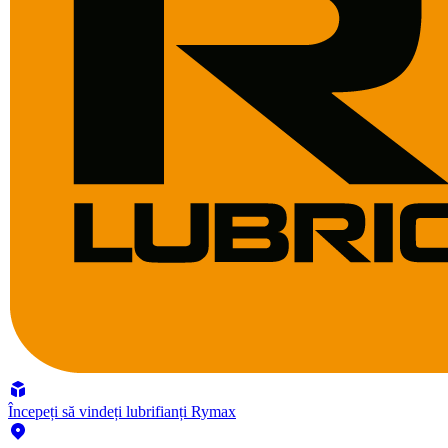
Începeți să vindeți lubrifianți Rymax