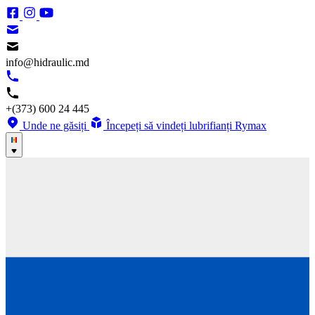
info@hidraulic.md
+(373) 600 24 445
Unde ne găsiți
Începeți să vindeți lubrifianți Rymax