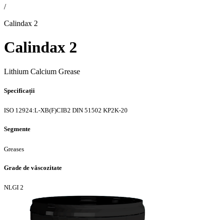
/
Calindax 2
Calindax 2
Lithium Calcium Grease
Specificații
ISO 12924:L-XB(F)CIB2
DIN 51502 KP2K-20
Segmente
Greases
Grade de vâscozitate
NLGI 2