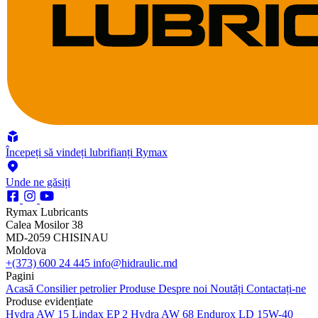
Începeți să vindeți lubrifianți Rymax
Unde ne găsiți
Rymax Lubricants
Calea Mosilor 38
MD-2059 CHISINAU
Moldova
+(373) 600 24 445
info@hidraulic.md
Pagini
Acasă
Consilier petrolier
Produse
Despre noi
Noutăți
Contactați-ne
Produse evidențiate
Hydra AW 15
Lindax EP 2
Hydra AW 68
Endurox LD 15W-40