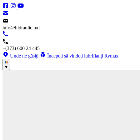
info@hidraulic.md
+(373) 600 24 445
Unde ne găsiți
Începeți să vindeți lubrifianți Rymax