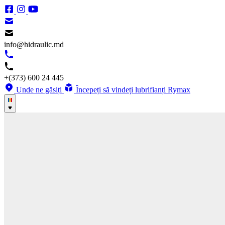
info@hidraulic.md
+(373) 600 24 445
Unde ne găsiți
Începeți să vindeți lubrifianți Rymax