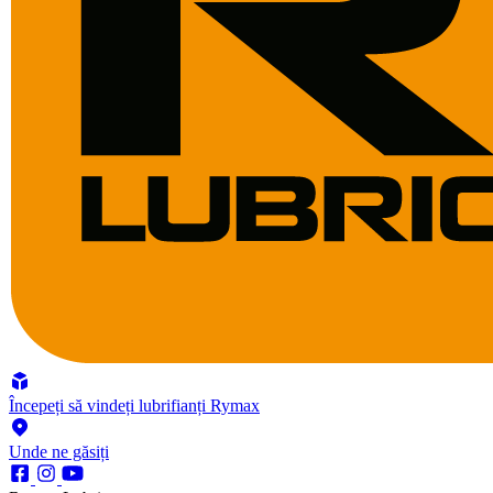
Începeți să vindeți lubrifianți Rymax
Unde ne găsiți