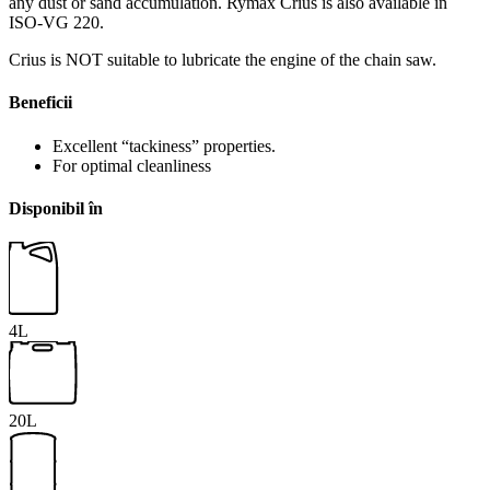
any dust or sand accumulation. Rymax Crius is also available in
ISO-VG 220.
Crius is NOT suitable to lubricate the engine of the chain saw.
Beneficii
Excellent “tackiness” properties.
For optimal cleanliness
Disponibil în
4L
20L