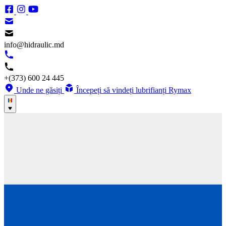
info@hidraulic.md
+(373) 600 24 445
Unde ne găsiți
Începeți să vindeți lubrifianți Rymax