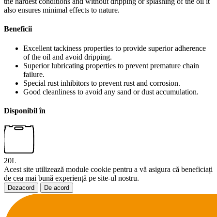
the hardest conditions and without dripping or splashing of the oil it
also ensures minimal effects to nature.
Beneficii
Excellent tackiness properties to provide superior adherence
of the oil and avoid dripping.
Superior lubricating properties to prevent premature chain
failure.
Special rust inhibitors to prevent rust and corrosion.
Good cleanliness to avoid any sand or dust accumulation.
Disponibil în
20L
Acest site utilizează module cookie pentru a vă asigura că beneficiați
de cea mai bună experiență pe site-ul nostru.
Dezacord
De acord