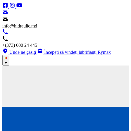
info@hidraulic.md
+(373) 600 24 445
Unde ne găsiți
Începeți să vindeți lubrifianți Rymax