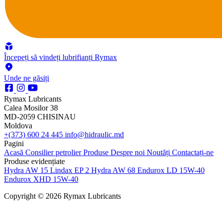
Începeți să vindeți lubrifianți Rymax
Unde ne găsiți
Rymax Lubricants
Calea Mosilor 38
MD-2059 CHISINAU
Moldova
+(373) 600 24 445
info@hidraulic.md
Pagini
Acasă
Consilier petrolier
Produse
Despre noi
Noutăți
Contactați-ne
Produse evidențiate
Hydra AW 15
Lindax EP 2
Hydra AW 68
Endurox LD 15W-40
Endurox XHD 15W-40
Copyright © 2026 Rymax Lubricants