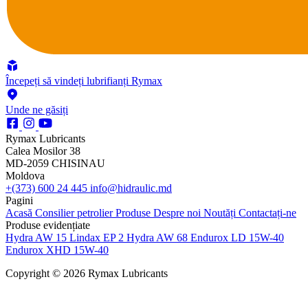
Începeți să vindeți lubrifianți Rymax
Unde ne găsiți
Rymax Lubricants
Calea Mosilor 38
MD-2059 CHISINAU
Moldova
+(373) 600 24 445
info@hidraulic.md
Pagini
Acasă
Consilier petrolier
Produse
Despre noi
Noutăți
Contactați-ne
Produse evidențiate
Hydra AW 15
Lindax EP 2
Hydra AW 68
Endurox LD 15W-40
Endurox XHD 15W-40
Copyright © 2026 Rymax Lubricants