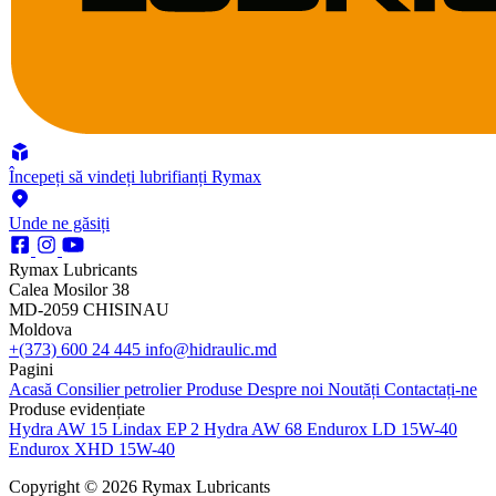
Începeți să vindeți lubrifianți Rymax
Unde ne găsiți
Rymax Lubricants
Calea Mosilor 38
MD-2059 CHISINAU
Moldova
+(373) 600 24 445
info@hidraulic.md
Pagini
Acasă
Consilier petrolier
Produse
Despre noi
Noutăți
Contactați-ne
Produse evidențiate
Hydra AW 15
Lindax EP 2
Hydra AW 68
Endurox LD 15W-40
Endurox XHD 15W-40
Copyright © 2026 Rymax Lubricants