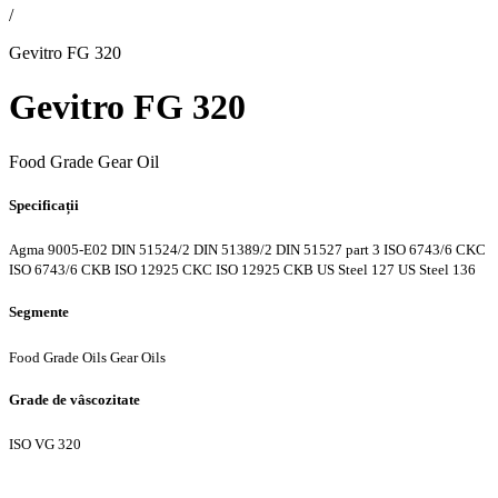
/
Gevitro FG 320
Gevitro FG 320
Food Grade Gear Oil
Specificații
Agma 9005-E02
DIN 51524/2
DIN 51389/2
DIN 51527 part 3
ISO 6743/6 CKC
ISO 6743/6 CKB
ISO 12925 CKC
ISO 12925 CKB
US Steel 127
US Steel 136
Segmente
Food Grade Oils
Gear Oils
Grade de vâscozitate
ISO VG 320