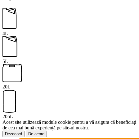
4L
5L
20L
205L
Acest site utilizează module cookie pentru a vă asigura că beneficiați
de cea mai bună experiență pe site-ul nostru.
Dezacord
De acord