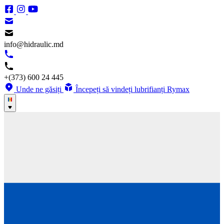
info@hidraulic.md
+(373) 600 24 445
Unde ne găsiți
Începeți să vindeți lubrifianți Rymax