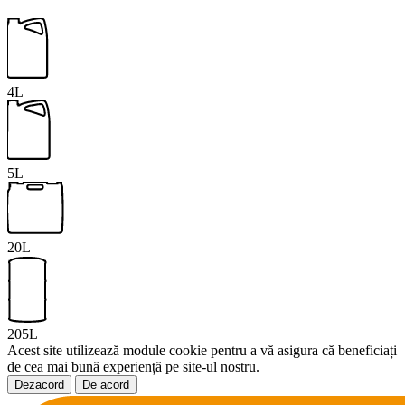
4L
5L
20L
205L
Acest site utilizează module cookie pentru a vă asigura că beneficiați
de cea mai bună experiență pe site-ul nostru.
Dezacord
De acord