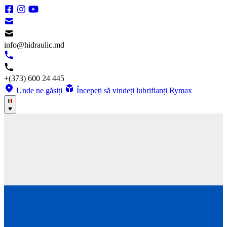
info@hidraulic.md
+(373) 600 24 445
Unde ne găsiți
Începeți să vindeți lubrifianți Rymax