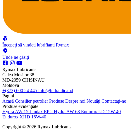
Începeți să vindeți lubrifianți Rymax
Unde ne găsiți
Rymax Lubricants
Calea Mosilor 38
MD-2059 CHISINAU
Moldova
+(373) 600 24 445
info@hidraulic.md
Pagini
Acasă
Consilier petrolier
Produse
Despre noi
Noutăți
Contactați-ne
Produse evidențiate
Hydra AW 15
Lindax EP 2
Hydra AW 68
Endurox LD 15W-40
Endurox XHD 15W-40
Copyright © 2026 Rymax Lubricants