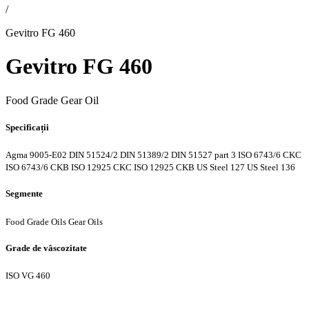
/
Gevitro FG 460
Gevitro FG 460
Food Grade Gear Oil
Specificații
Agma 9005-E02
DIN 51524/2
DIN 51389/2
DIN 51527 part 3
ISO 6743/6 CKC
ISO 6743/6 CKB
ISO 12925 CKC
ISO 12925 CKB
US Steel 127
US Steel 136
Segmente
Food Grade Oils
Gear Oils
Grade de vâscozitate
ISO VG 460