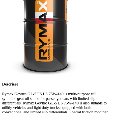
Descriere
Rymax Gevitro GL-5 FS LS 75W-140 is multi-purpose full
synthetic gear oil suited for passenger cars with limited slip
differentials. Rymax Gevitro GL-5 LS 75W-140 is also suitable to
utilitiy vehicles and light duty trucks equipped with both
conventional and limited slip differentials. Special friction modifier