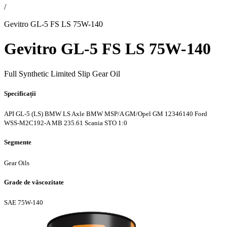
/
Gevitro GL-5 FS LS 75W-140
Gevitro GL-5 FS LS 75W-140
Full Synthetic Limited Slip Gear Oil
Specificații
API GL-5 (LS)
BMW LS Axle
BMW MSP/A
GM/Opel GM 12346140
Ford
WSS-M2C192-A
MB 235.61
Scania STO 1:0
Segmente
Gear Oils
Grade de vâscozitate
SAE 75W-140