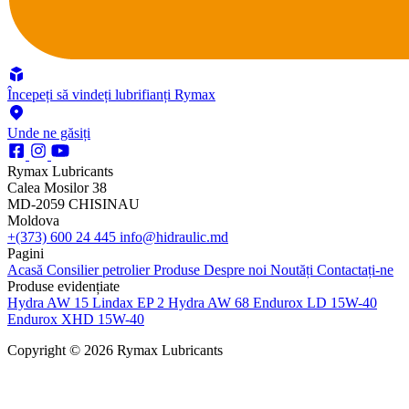
Începeți să vindeți lubrifianți Rymax
Unde ne găsiți
Rymax Lubricants
Calea Mosilor 38
MD-2059 CHISINAU
Moldova
+(373) 600 24 445
info@hidraulic.md
Pagini
Acasă
Consilier petrolier
Produse
Despre noi
Noutăți
Contactați-ne
Produse evidențiate
Hydra AW 15
Lindax EP 2
Hydra AW 68
Endurox LD 15W-40
Endurox XHD 15W-40
Copyright © 2026 Rymax Lubricants