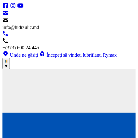
info@hidraulic.md
+(373) 600 24 445
Unde ne găsiți
Începeți să vindeți lubrifianți Rymax