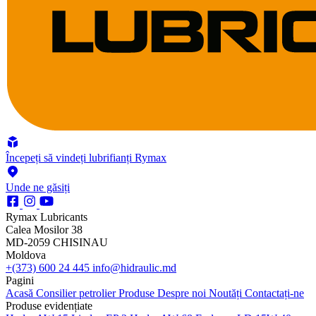
Începeți să vindeți lubrifianți Rymax
Unde ne găsiți
Rymax Lubricants
Calea Mosilor 38
MD-2059 CHISINAU
Moldova
+(373) 600 24 445
info@hidraulic.md
Pagini
Acasă
Consilier petrolier
Produse
Despre noi
Noutăți
Contactați-ne
Produse evidențiate