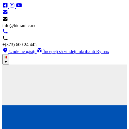
info@hidraulic.md
+(373) 600 24 445
Unde ne găsiți
Începeți să vindeți lubrifianți Rymax