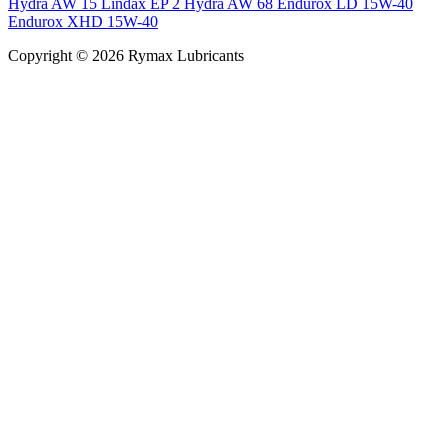
Hydra AW 15
Lindax EP 2
Hydra AW 68
Endurox LD 15W-40
Endurox XHD 15W-40
Copyright © 2026 Rymax Lubricants