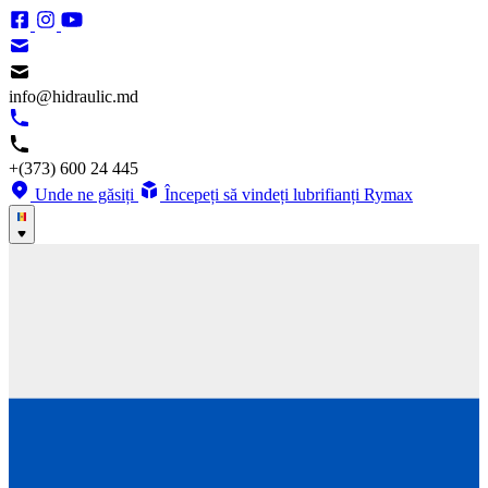
info@hidraulic.md
+(373) 600 24 445
Unde ne găsiți
Începeți să vindeți lubrifianți Rymax