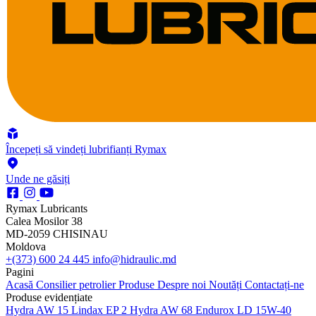
Începeți să vindeți lubrifianți Rymax
Unde ne găsiți
Rymax Lubricants
Calea Mosilor 38
MD-2059 CHISINAU
Moldova
+(373) 600 24 445
info@hidraulic.md
Pagini
Acasă
Consilier petrolier
Produse
Despre noi
Noutăți
Contactați-ne
Produse evidențiate
Hydra AW 15
Lindax EP 2
Hydra AW 68
Endurox LD 15W-40