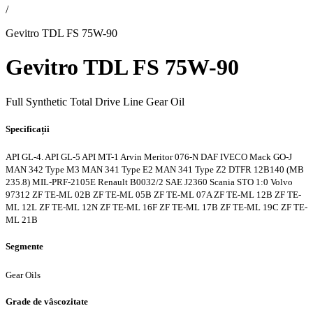
/
Gevitro TDL FS 75W-90
Gevitro TDL FS 75W-90
Full Synthetic Total Drive Line Gear Oil
Specificații
API GL-4. API GL-5
API MT-1
Arvin Meritor 076-N
DAF
IVECO
Mack GO-J
MAN 342 Type M3
MAN 341 Type E2
MAN 341 Type Z2
DTFR 12B140 (MB
235.8)
MIL-PRF-2105E
Renault B0032/2
SAE J2360
Scania STO 1:0
Volvo
97312
ZF TE-ML 02B
ZF TE-ML 05B
ZF TE-ML 07A
ZF TE-ML 12B
ZF TE-
ML 12L
ZF TE-ML 12N
ZF TE-ML 16F
ZF TE-ML 17B
ZF TE-ML 19C
ZF TE-
ML 21B
Segmente
Gear Oils
Grade de vâscozitate