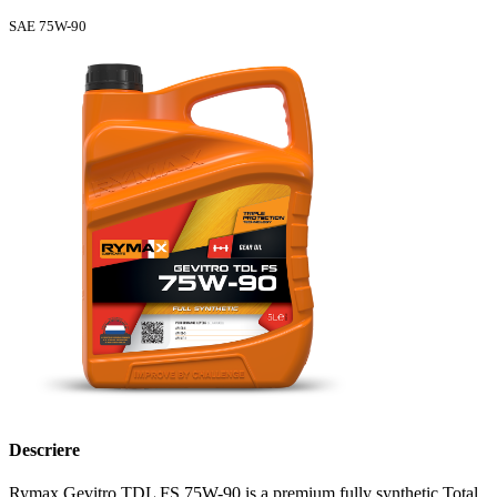
SAE 75W-90
Descriere
Rymax Gevitro TDL FS 75W-90 is a premium fully synthetic Total