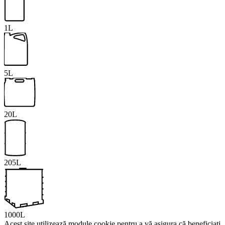
1L
5L
20L
205L
1000L
Acest site utilizează module cookie pentru a vă asigura că beneficiați