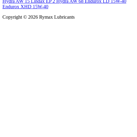
Hydra AW 15
Lindax EP 2
Hydra AW 68
Endurox LD 15W-40
Endurox XHD 15W-40
Copyright © 2026 Rymax Lubricants