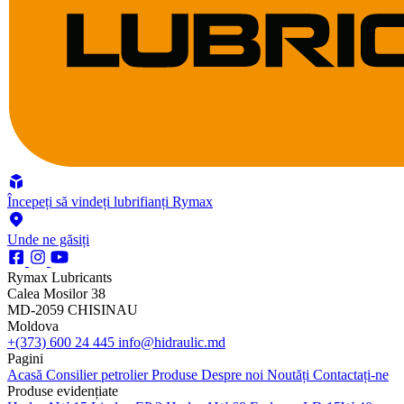
Începeți să vindeți lubrifianți Rymax
Unde ne găsiți
Rymax Lubricants
Calea Mosilor 38
MD-2059 CHISINAU
Moldova
+(373) 600 24 445
info@hidraulic.md
Pagini
Acasă
Consilier petrolier
Produse
Despre noi
Noutăți
Contactați-ne
Produse evidențiate