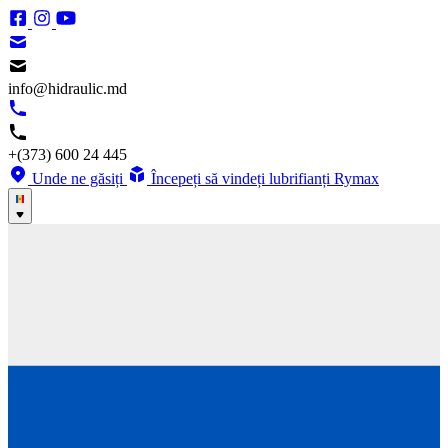
info@hidraulic.md
+(373) 600 24 445
Unde ne găsiți
Începeți să vindeți lubrifianți Rymax