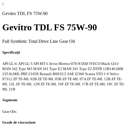
/
Gevitro TDL FS 75W-90
Gevitro TDL FS 75W-90
Full Synthetic Total Drive Line Gear Oil
Specificații
API GL-4. API GL-5
API MT-1
Arvin Meritor 076-N
DAF
IVECO
Mack GO-J
MAN 342 Type M3
MAN 341 Type E2
MAN 341 Type Z2
DTFR 12B140 (MB
235.8)
MIL-PRF-2105E
Renault B0032/2
SAE J2360
Scania STO 1:0
Volvo
97312
ZF TE-ML 02B
ZF TE-ML 05B
ZF TE-ML 07A
ZF TE-ML 12B
ZF TE-
ML 12L
ZF TE-ML 12N
ZF TE-ML 16F
ZF TE-ML 17B
ZF TE-ML 19C
ZF TE-
ML 21B
Segmente
Gear Oils
Grade de vâscozitate