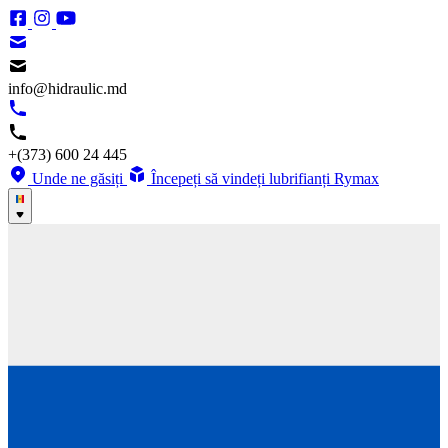
info@hidraulic.md
+(373) 600 24 445
Unde ne găsiți
Începeți să vindeți lubrifianți Rymax