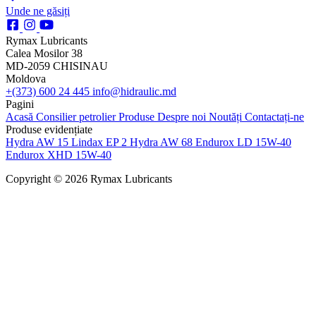
Unde ne găsiți
Rymax Lubricants
Calea Mosilor 38
MD-2059 CHISINAU
Moldova
+(373) 600 24 445
info@hidraulic.md
Pagini
Acasă
Consilier petrolier
Produse
Despre noi
Noutăți
Contactați-ne
Produse evidențiate
Hydra AW 15
Lindax EP 2
Hydra AW 68
Endurox LD 15W-40
Endurox XHD 15W-40
Copyright © 2026 Rymax Lubricants