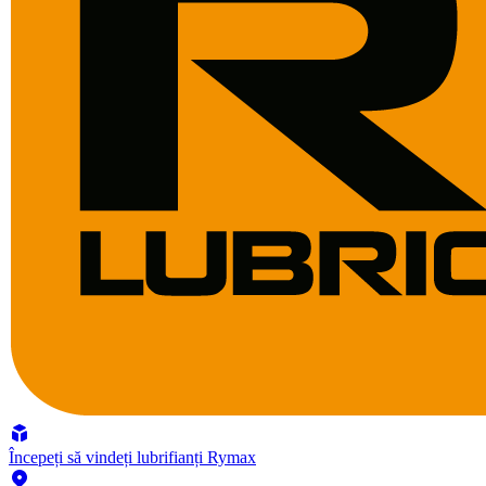
Începeți să vindeți lubrifianți Rymax