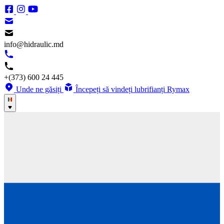
info@hidraulic.md
+(373) 600 24 445
Unde ne găsiți
Începeți să vindeți lubrifianți Rymax