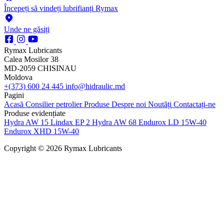
Începeți să vindeți lubrifianți Rymax
Unde ne găsiți
Rymax Lubricants
Calea Mosilor 38
MD-2059 CHISINAU
Moldova
+(373) 600 24 445
info@hidraulic.md
Pagini
Acasă
Consilier petrolier
Produse
Despre noi
Noutăți
Contactați-ne
Produse evidențiate
Hydra AW 15
Lindax EP 2
Hydra AW 68
Endurox LD 15W-40
Endurox XHD 15W-40
Copyright © 2026 Rymax Lubricants