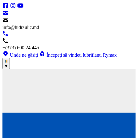
info@hidraulic.md
+(373) 600 24 445
Unde ne găsiți
Începeți să vindeți lubrifianți Rymax