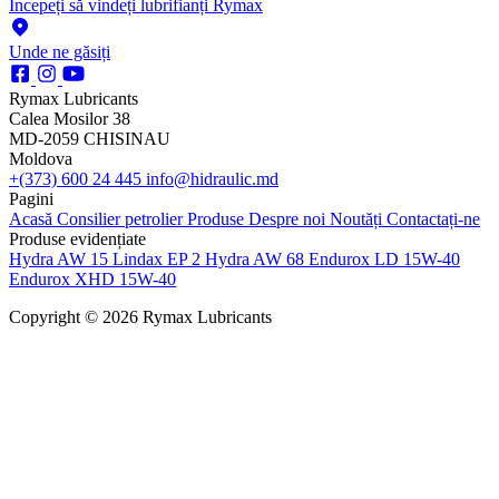
Începeți să vindeți lubrifianți Rymax
Unde ne găsiți
Rymax Lubricants
Calea Mosilor 38
MD-2059 CHISINAU
Moldova
+(373) 600 24 445
info@hidraulic.md
Pagini
Acasă
Consilier petrolier
Produse
Despre noi
Noutăți
Contactați-ne
Produse evidențiate
Hydra AW 15
Lindax EP 2
Hydra AW 68
Endurox LD 15W-40
Endurox XHD 15W-40
Copyright © 2026 Rymax Lubricants