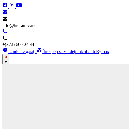
info@hidraulic.md
+(373) 600 24 445
Unde ne găsiți
Începeți să vindeți lubrifianți Rymax