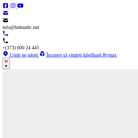
info@hidraulic.md
+(373) 600 24 445
Unde ne găsiți
Începeți să vindeți lubrifianți Rymax