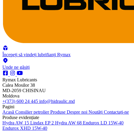
Începeți să vindeți lubrifianți Rymax
Unde ne găsiți
Rymax Lubricants
Calea Mosilor 38
MD-2059 CHISINAU
Moldova
+(373) 600 24 445
info@hidraulic.md
Pagini
Acasă
Consilier petrolier
Produse
Despre noi
Noutăți
Contactați-ne
Produse evidențiate
Hydra AW 15
Lindax EP 2
Hydra AW 68
Endurox LD 15W-40
Endurox XHD 15W-40