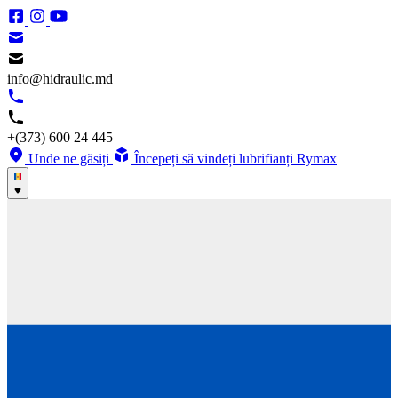
info@hidraulic.md
+(373) 600 24 445
Unde ne găsiți
Începeți să vindeți lubrifianți Rymax