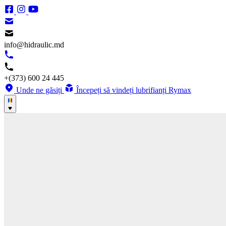
info@hidraulic.md
+(373) 600 24 445
Unde ne găsiți
Începeți să vindeți lubrifianți Rymax