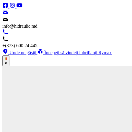
info@hidraulic.md
+(373) 600 24 445
Unde ne găsiți
Începeți să vindeți lubrifianți Rymax