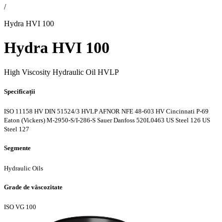
/
Hydra HVI 100
Hydra HVI 100
High Viscosity Hydraulic Oil HVLP
Specificații
ISO 11158 HV
DIN 51524/3 HVLP
AFNOR NFE 48-603 HV
Cincinnati P-69
Eaton (Vickers) M-2950-S/I-286-S
Sauer Danfoss 520L0463
US Steel 126
US
Steel 127
Segmente
Hydraulic Oils
Grade de vâscozitate
ISO VG 100