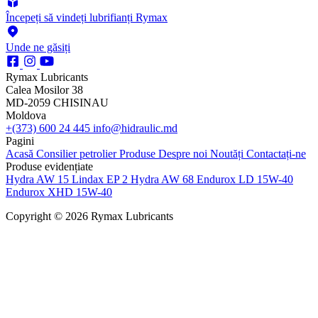
Începeți să vindeți lubrifianți Rymax
Unde ne găsiți
Rymax Lubricants
Calea Mosilor 38
MD-2059 CHISINAU
Moldova
+(373) 600 24 445
info@hidraulic.md
Pagini
Acasă
Consilier petrolier
Produse
Despre noi
Noutăți
Contactați-ne
Produse evidențiate
Hydra AW 15
Lindax EP 2
Hydra AW 68
Endurox LD 15W-40
Endurox XHD 15W-40
Copyright © 2026 Rymax Lubricants