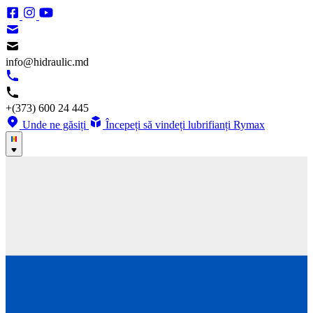
info@hidraulic.md
+(373) 600 24 445
Unde ne găsiți
Începeți să vindeți lubrifianți Rymax