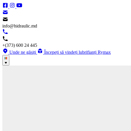
info@hidraulic.md
+(373) 600 24 445
Unde ne găsiți
Începeți să vindeți lubrifianți Rymax