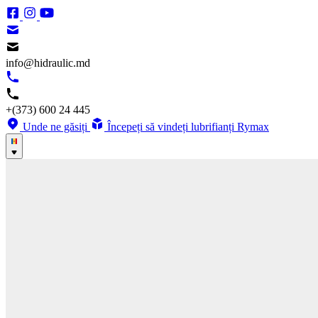
info@hidraulic.md
+(373) 600 24 445
Unde ne găsiți
Începeți să vindeți lubrifianți Rymax