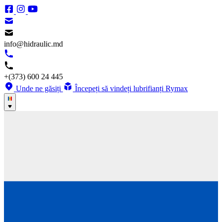
info@hidraulic.md
+(373) 600 24 445
Unde ne găsiți
Începeți să vindeți lubrifianți Rymax