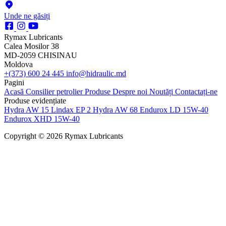
Unde ne găsiți
Rymax Lubricants
Calea Mosilor 38
MD-2059 CHISINAU
Moldova
+(373) 600 24 445
info@hidraulic.md
Pagini
Acasă
Consilier petrolier
Produse
Despre noi
Noutăți
Contactați-ne
Produse evidențiate
Hydra AW 15
Lindax EP 2
Hydra AW 68
Endurox LD 15W-40
Endurox XHD 15W-40
Copyright © 2026 Rymax Lubricants