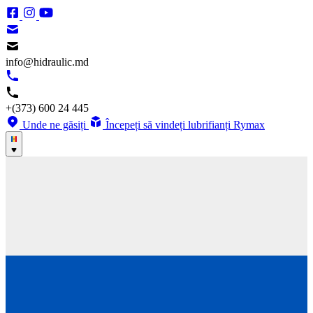
info@hidraulic.md
+(373) 600 24 445
Unde ne găsiți
Începeți să vindeți lubrifianți Rymax