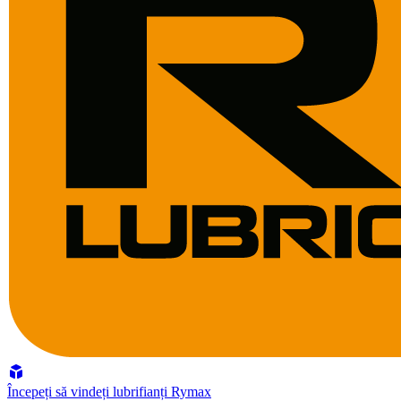
Începeți să vindeți lubrifianți Rymax