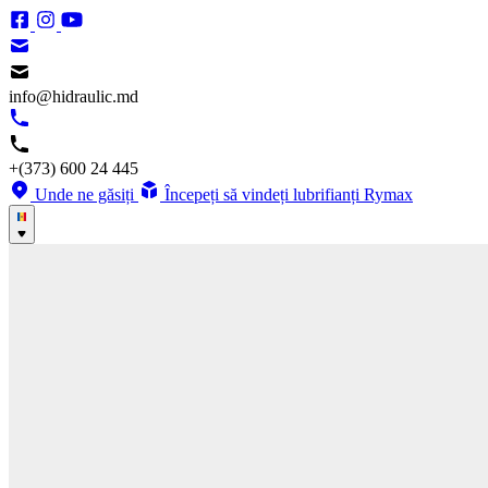
info@hidraulic.md
+(373) 600 24 445
Unde ne găsiți
Începeți să vindeți lubrifianți Rymax