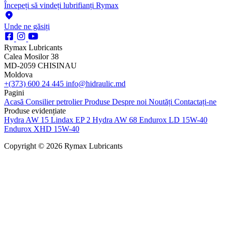
Începeți să vindeți lubrifianți Rymax
Unde ne găsiți
Rymax Lubricants
Calea Mosilor 38
MD-2059 CHISINAU
Moldova
+(373) 600 24 445
info@hidraulic.md
Pagini
Acasă
Consilier petrolier
Produse
Despre noi
Noutăți
Contactați-ne
Produse evidențiate
Hydra AW 15
Lindax EP 2
Hydra AW 68
Endurox LD 15W-40
Endurox XHD 15W-40
Copyright © 2026 Rymax Lubricants