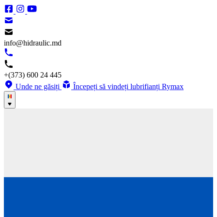
info@hidraulic.md
+(373) 600 24 445
Unde ne găsiți
Începeți să vindeți lubrifianți Rymax