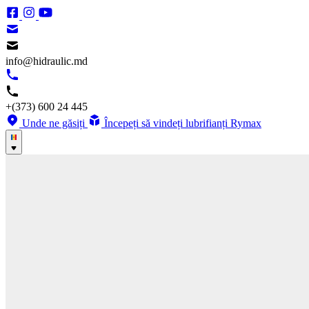
info@hidraulic.md
+(373) 600 24 445
Unde ne găsiți
Începeți să vindeți lubrifianți Rymax