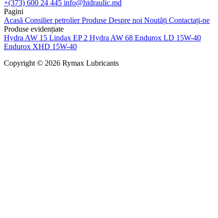
+(373) 600 24 445
info@hidraulic.md
Pagini
Acasă
Consilier petrolier
Produse
Despre noi
Noutăți
Contactați-ne
Produse evidențiate
Hydra AW 15
Lindax EP 2
Hydra AW 68
Endurox LD 15W-40
Endurox XHD 15W-40
Copyright © 2026 Rymax Lubricants