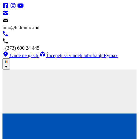
info@hidraulic.md
+(373) 600 24 445
Unde ne găsiți
Începeți să vindeți lubrifianți Rymax