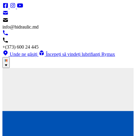
info@hidraulic.md
+(373) 600 24 445
Unde ne găsiți
Începeți să vindeți lubrifianți Rymax