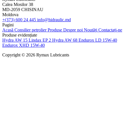
Calea Mosilor 38
MD-2059 CHISINAU
Moldova
+(373) 600 24 445
info@hidraulic.md
Pagini
Acasă
Consilier petrolier
Produse
Despre noi
Noutăți
Contactați-ne
Produse evidențiate
Hydra AW 15
Lindax EP 2
Hydra AW 68
Endurox LD 15W-40
Endurox XHD 15W-40
Copyright © 2026 Rymax Lubricants