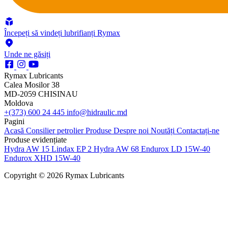
Începeți să vindeți lubrifianți Rymax
Unde ne găsiți
Rymax Lubricants
Calea Mosilor 38
MD-2059 CHISINAU
Moldova
+(373) 600 24 445
info@hidraulic.md
Pagini
Acasă
Consilier petrolier
Produse
Despre noi
Noutăți
Contactați-ne
Produse evidențiate
Hydra AW 15
Lindax EP 2
Hydra AW 68
Endurox LD 15W-40
Endurox XHD 15W-40
Copyright © 2026 Rymax Lubricants