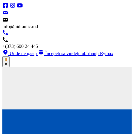
info@hidraulic.md
+(373) 600 24 445
Unde ne găsiți
Începeți să vindeți lubrifianți Rymax