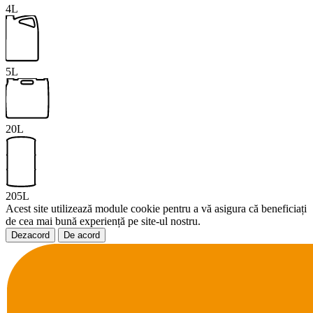
4L
5L
20L
205L
Acest site utilizează module cookie pentru a vă asigura că beneficiați
de cea mai bună experiență pe site-ul nostru.
Dezacord
De acord