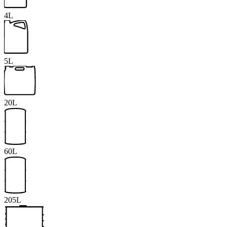
4L
5L
20L
60L
205L