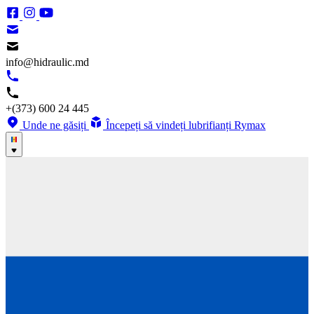
info@hidraulic.md
+(373) 600 24 445
Unde ne găsiți
Începeți să vindeți lubrifianți Rymax