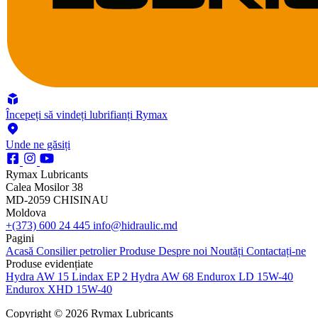
Începeți să vindeți lubrifianți Rymax
Unde ne găsiți
Rymax Lubricants
Calea Mosilor 38
MD-2059 CHISINAU
Moldova
+(373) 600 24 445
info@hidraulic.md
Pagini
Acasă
Consilier petrolier
Produse
Despre noi
Noutăți
Contactați-ne
Produse evidențiate
Hydra AW 15
Lindax EP 2
Hydra AW 68
Endurox LD 15W-40
Endurox XHD 15W-40
Copyright © 2026 Rymax Lubricants