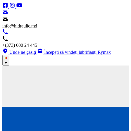
info@hidraulic.md
+(373) 600 24 445
Unde ne găsiți
Începeți să vindeți lubrifianți Rymax