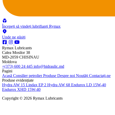
Începeți să vindeți lubrifianți Rymax
Unde ne găsiți
Rymax Lubricants
Calea Mosilor 38
MD-2059 CHISINAU
Moldova
+(373) 600 24 445
info@hidraulic.md
Pagini
Acasă
Consilier petrolier
Produse
Despre noi
Noutăți
Contactați-ne
Produse evidențiate
Hydra AW 15
Lindax EP 2
Hydra AW 68
Endurox LD 15W-40
Endurox XHD 15W-40
Copyright © 2026 Rymax Lubricants