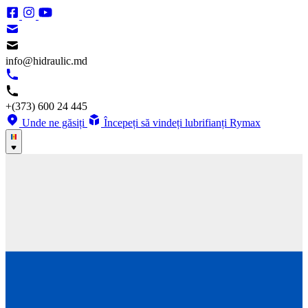
info@hidraulic.md
+(373) 600 24 445
Unde ne găsiți
Începeți să vindeți lubrifianți Rymax