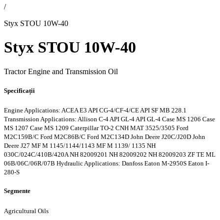
/
Styx STOU 10W-40
Styx STOU 10W-40
Tractor Engine and Transmission Oil
Specificații
Engine Applications: ACEA E3
API CG-4/CF-4/CE
API SF
MB 228.1
Transmission Applications: Allison C-4
API GL-4
API GL-4
Case MS 1206
Case
MS 1207
Case MS 1209
Caterpillar TO-2
CNH MAT 3525/3505
Ford
M2C159B/C
Ford M2C86B/C
Ford M2C134D
John Deere J20C/J20D
John
Deere J27
MF M 1145/1144/1143
MF M 1139/ 1135
NH
030C/024C/410B/420A
NH 82009201
NH 82009202
NH 82009203
ZF TE ML
06B/06C/06R/07B
Hydraulic Applications: Danfoss
Eaton M-2950S
Eaton I-
280-S
Segmente
Agricultural Oils