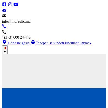
info@hidraulic.md
+(373) 600 24 445
Unde ne găsiți
Începeți să vindeți lubrifianți Rymax