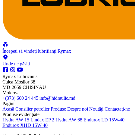
Începeți să vindeți lubrifianți Rymax
Unde ne găsiți
Rymax Lubricants
Calea Mosilor 38
MD-2059 CHISINAU
Moldova
+(373) 600 24 445
info@hidraulic.md
Pagini
Acasă
Consilier petrolier
Produse
Despre noi
Noutăți
Contactați-ne
Produse evidențiate
Hydra AW 15
Lindax EP 2
Hydra AW 68
Endurox LD 15W-40
Endurox XHD 15W-40