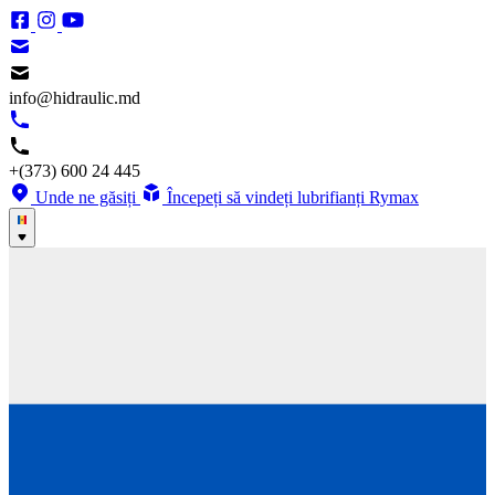
info@hidraulic.md
+(373) 600 24 445
Unde ne găsiți
Începeți să vindeți lubrifianți Rymax