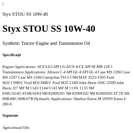
/
Styx STOU SS 10W-40
Styx STOU SS 10W-40
Synthetic Tractor Engine and Transmission Oil
Specificații
Engine Applications: ACEA E3
API CG-4/CF-4/CE
API SF
MB 228.1
Transmission Applications: Allison C-4
API GL-4
API GL-4
Case MS 1206
Case
MS 1207
Case MS 1209
Caterpillar TO-2
CNH MAT 3525/3505
Ford
M2C159B/C
Ford M2C86B/C
Ford M2C134D
John Deere J20C/J20D
John
Deere J27
MF M 1145/1144/1143
MF M 1139/ 1135
NH
030C/024C/410B/420A
NH 82009201
NH 82009202
NH 82009203
ZF TE ML
06B/06C/06R/07B
Hydraulic Applications: Danfoss
Eaton M-2950S
Eaton I-
280-S
Segmente
Agricultural Oils