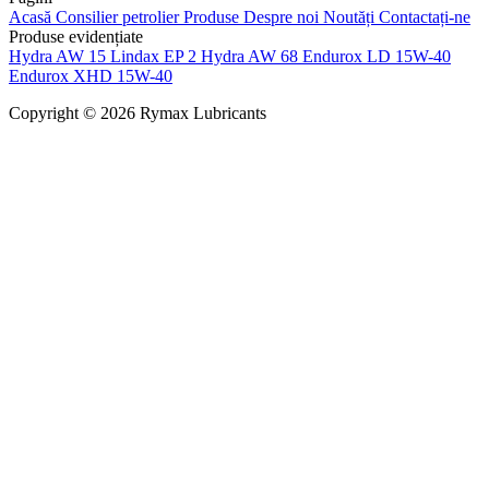
Acasă
Consilier petrolier
Produse
Despre noi
Noutăți
Contactați-ne
Produse evidențiate
Hydra AW 15
Lindax EP 2
Hydra AW 68
Endurox LD 15W-40
Endurox XHD 15W-40
Copyright © 2026 Rymax Lubricants