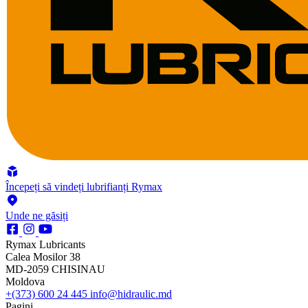
Începeți să vindeți lubrifianți Rymax
Unde ne găsiți
Rymax Lubricants
Calea Mosilor 38
MD-2059 CHISINAU
Moldova
+(373) 600 24 445
info@hidraulic.md
Pagini