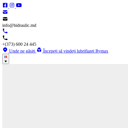
info@hidraulic.md
+(373) 600 24 445
Unde ne găsiți
Începeți să vindeți lubrifianți Rymax