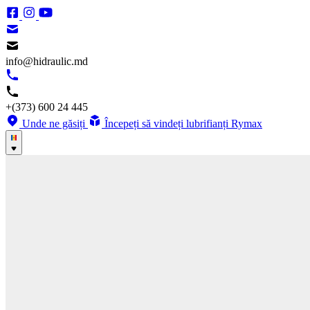
info@hidraulic.md
+(373) 600 24 445
Unde ne găsiți
Începeți să vindeți lubrifianți Rymax