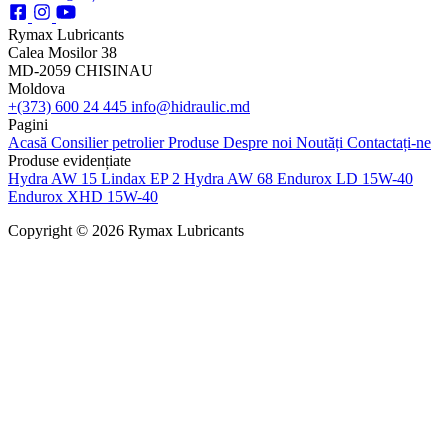
Rymax Lubricants
Calea Mosilor 38
MD-2059 CHISINAU
Moldova
+(373) 600 24 445
info@hidraulic.md
Pagini
Acasă
Consilier petrolier
Produse
Despre noi
Noutăți
Contactați-ne
Produse evidențiate
Hydra AW 15
Lindax EP 2
Hydra AW 68
Endurox LD 15W-40
Endurox XHD 15W-40
Copyright © 2026 Rymax Lubricants