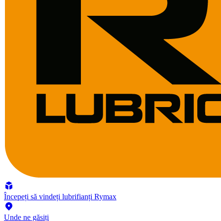
Începeți să vindeți lubrifianți Rymax
Unde ne găsiți