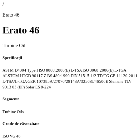
/
Erato 46
Erato 46
Turbine Oil
Specificații
ASTM D4304 Type I
ISO 8068:2006(E) L-TSA
ISO 8068:2006(E) L-TGA
ALSTOM HTGD 90117 Z
BS 489:1999
DIN 51515-1/2 TD/TG
GB 11120-2011
L-TSA/L-TGA
GEK 107395A/27070/28143A/32568J/46506E
Siemens TLV
9013 05 (EP)
Solar ES 9-224
Segmente
Turbine Oils
Grade de vâscozitate
ISO VG 46