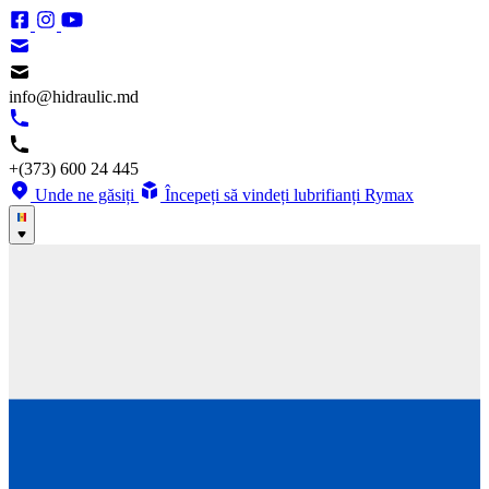
info@hidraulic.md
+(373) 600 24 445
Unde ne găsiți
Începeți să vindeți lubrifianți Rymax