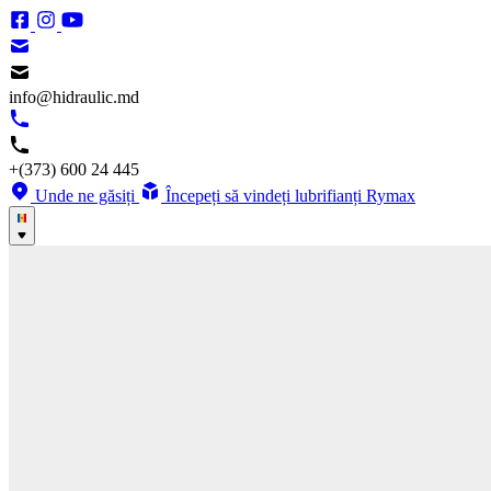
info@hidraulic.md
+(373) 600 24 445
Unde ne găsiți
Începeți să vindeți lubrifianți Rymax